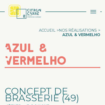
Aller au contenu
ACCUEIL
>
NOS RÉALISATIONS
>
AZUL & VERMELHO
Azul &
Vermelho
CONCEPT DE
BRASSERIE (49)