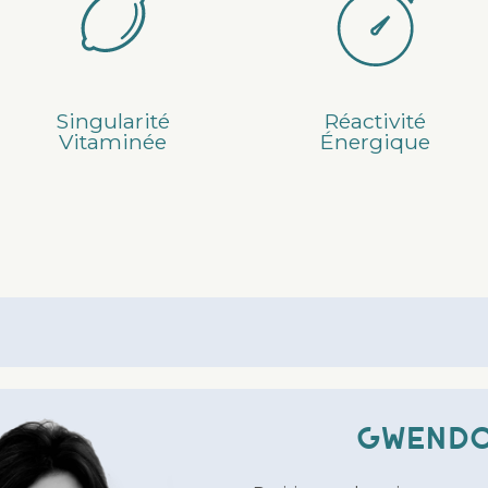
 variable $title in
/home/clients
Singularité
Réactivité
Vitaminée
Énergique
Gwendo