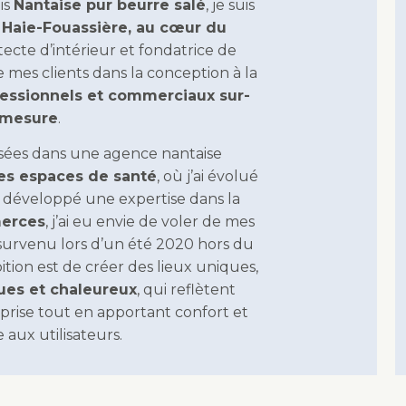
is
Nantaise pur beurre salé
, je suis
 Haie-Fouassière, au cœur du
itecte d’intérieur et fondatrice de
 mes clients dans la conception à la
essionnels et commerciaux sur-
mesure
.
sées dans une agence nantaise
les espaces de santé
, où j’ai évolué
 développé une expertise dans la
merces
, j’ai eu envie de voler de mes
t survenu lors d’un été 2020 hors du
ion est de créer des lieux uniques,
ues et chaleureux
, qui reflètent
prise tout en apportant confort et
 aux utilisateurs.