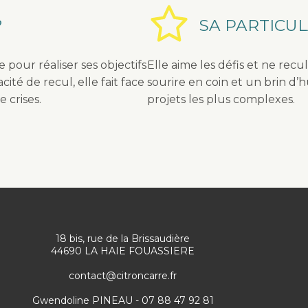
?
SA PARTICUL
pour réaliser ses objectifs
Elle aime les défis et ne rec
té de recul, elle fait face
sourire en coin et un brin d
 crises.
projets les plus complexes.
18 bis, rue de la Brissaudière
44690 LA HAIE FOUASSIERE
contact@citroncarre.fr
Gwendoline PINEAU - 07 88 47 92 81