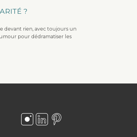
ARITÉ ?
ule devant rien, avec toujours un
’humour pour dédramatiser les
Suivez-nous sur Instagram
Suivez-nous sur LinkedIn
Suivez-nous sur Pinterest