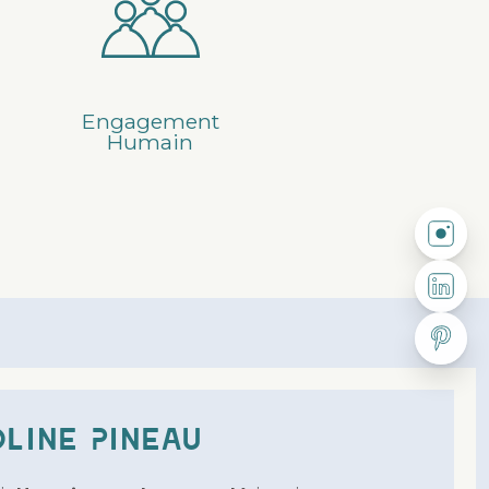
/6879770651157b34f2382fcfe184
Engagement
Humain
Suivez-
Suivez-n
Suivez-n
line Pineau