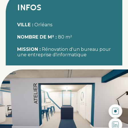
Infos
VILLE :
Orléans
NOMBRE DE M² :
80 m²
MISSION :
Rénovation d'un bureau pour
une entreprise d'informatique
Suivez-
Suivez-n